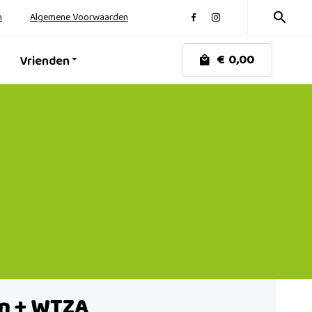
n
Algemene Voorwaarden
€
0,00
Vrienden
n + WTZA