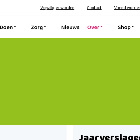
Vrijwilliger worden
Contact
Vriend worde
 Doen
Zorg
Nieuws
Over
Shop
Jaarverslage