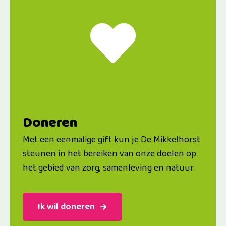
onze algemene ...
je je bij...
Lees Verder
Lees Verder
Doneren
Met een eenmalige gift kun je De Mikkelhorst
steunen in het bereiken van onze doelen op
het gebied van zorg, samenleving en natuur.
Ik wil doneren